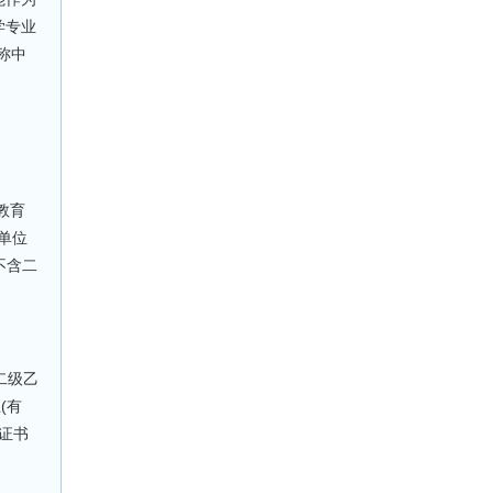
学专业
称中
教育
单位
不含二
二级乙
(有
证书