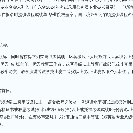
学专业名称未列入《广东省2024年考试录用公务员专业参考目录》，但所
须在报名时提供课程成绩单(毕业院校盖章，国、境外学习的须提供课程名
职称;
上职称，同时曾获得下列荣誉或者奖项：区县级以上人民政府或区县级以上
、优秀(名)班主任、优秀教育工作者，或区县级以上教育行政部门或其直属
、教学论文、教学演讲等教学类比赛二等奖以上(以上比赛仅限个人获奖，
名首日。
绩须达到二级甲等及以上;非语文教师岗位者，普通话水平测试成绩须达到
书或雅思考试(学术)成绩6.5分(含)以上或托福考试成绩90分(含)以上
英语教师除外)。在资格审查时未取得普通话二级甲等证书或英语专业八级
格。