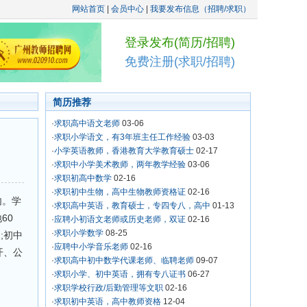
网站首页
|
会员中心
|
我要发布信息（招聘/求职）
登录发布(简历/招聘)
免费注册(求职/招聘)
简历推荐
·
求职高中语文老师
03-06
·
求职小学语文，有3年班主任工作经验
03-03
·
小学英语教师，香港教育大学教育硕士
02-17
·
求职中小学美术教师，两年教学经验
03-06
·
求职初高中数学
02-16
·
求职初中生物，高中生物教师资格证
02-16
内。学
·
求职高中英语，教育硕士，专四专八，高中
01-13
60
·
应聘小初语文老师或历史老师，双证
02-16
·
求职小学数学
08-25
;初中
·
应聘中小学音乐老师
02-16
开、公
·
求职高中初中数学代课老师、临聘老师
09-07
·
求职小学、初中英语，拥有专八证书
06-27
·
求职学校行政/后勤管理等文职
02-16
·
求职初中英语，高中教师资格
12-04