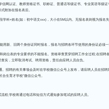
位学信网认证、教师资格证书、职称证、普通话等级证书、专业英语等级证
形式附加在报名表后。
学段学科+姓名(如：初中语文xxx)，大小在5M以内。无报名表则视为报名
;不能用新、旧两个身份证同时报名，报名与招聘各环节使用的身份证必须
条件和岗位表的专业要求的不能报名。资格审查贯穿招聘工作全过程;在招聘
经查实，立即取消考试、聘用资格，责任由应聘人员自负。
畅通。招聘的有关事项会及时在学校微信公众号上发布，请应聘人员在招聘
区合生育才学校”微信公众号。
试流程;学校将通过电话和短信方式通知参加笔试的应聘人员。