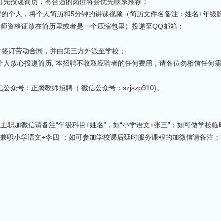
师可先投递简历，有合适的岗位将会优先联系推荐；
荐的个人，将个人简历和5分钟的讲课视频（简历文件名备注：姓名+年级
教师资格证放在简历里或者是一个压缩包里）投递至QQ邮箱：
三方签订劳动合同，并由第三方外派至学校；
个人放心投递简历, 本招聘不收取应聘者的任何费用，请各位勿相信任何
众号：正腾教师招聘（ 微信公众号：szjszp910)。
02，找主职加微信请备注“年级科目+姓名”，如“小学语文+张三”；如可做学校
“兼职小学语文+李四”；如可参加学校课后延时服务课程的加微信请备注：