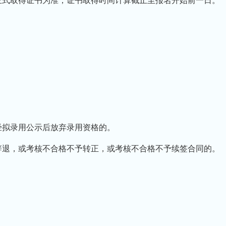
正式取得证书为准，证书取得时间计算截止至报名开始前一日。
经拟录用公示后放弃录用资格的。
辞退，或考核不合格不予转正，或考核不合格不予续签合同的。