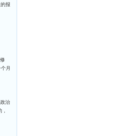
核的报
年修
一个月
想政治
的，