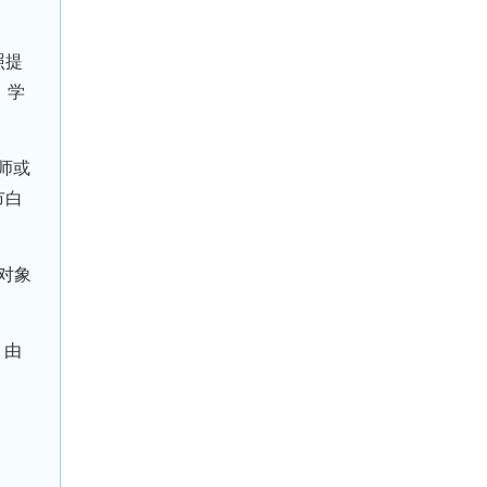
照提
、学
师或
市白
对象
，由
。