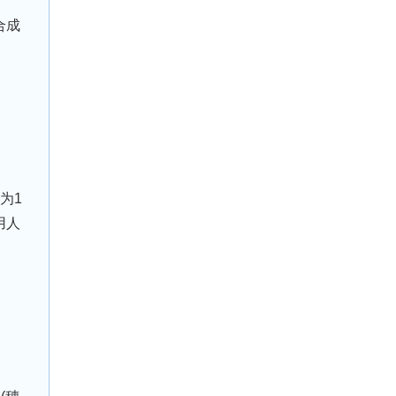
合成
为1
用人