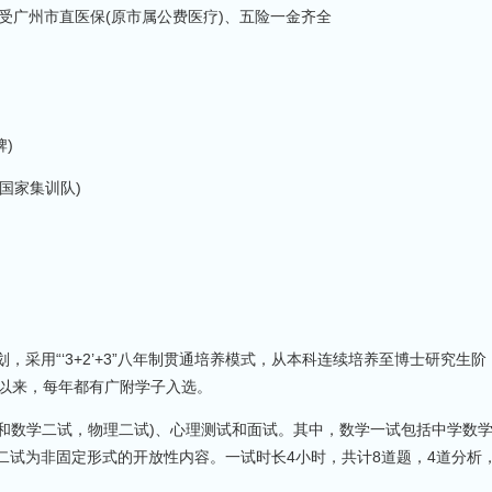
受广州市直医保(原市属公费医疗)、五险一金齐全
牌)
入国家集训队)
，采用“‘3+2’+3”八年制贯通培养模式，从本科连续培养至博士研究生阶
设以来，每年都有广附学子入选。
和数学二试，物理二试)、心理测试和面试。其中，数学一试包括中学数
二试为非固定形式的开放性内容。一试时长4小时，共计8道题，4道分析