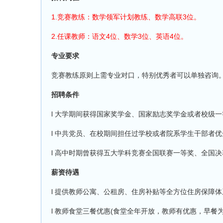
1.竞赛教练：数学领军计划教练、数学高联3位。
2.任课教师：语文4位、数学3位、英语4位。
专业要求
竞赛教练原则上需专业对口，特别优秀者可以单独咨询
招聘条件
l 大学期间获得国家奖学金、国家励志奖学金或者校级
l 中共党员、在校期间担任过学校或者院系学生干部者
l 高中时期曾获得五大学科竞赛全国联赛一等奖、全国
薪资待遇
l 提供教师公寓、公租房、住房补贴等全方位住房保障体
l 教师食堂三餐优惠(食堂全年开放，教师有优惠，早餐为