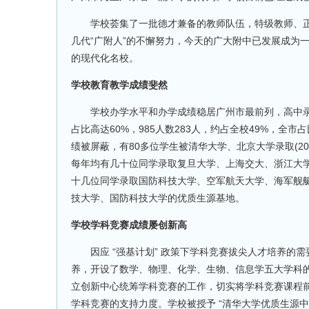
学校荟集了一批德才兼备的教师队伍，特级教师、正高
几代“广附人”的不懈努力，今天的广大附中已发展成为
的现代化名校。
学校教育教学成绩斐然
学校办学水平和办学成绩稳居广州市最前列，高中录取
占比高达60%，985人数283人，约占全校49%，全市
绩被屏蔽，有80多位学生被清华大学、北京大学录取(20
每年均有几十位同学录取复旦大学、上海交大、浙江大
十几位同学录取国防科技大学、空军航天大学、海军舰
技大学、国防科技大学的优质生源基地。
学校学科竞赛成绩屡创新高
因应 “强基计划” 政策下学科竞赛拔尖人才培养的
养，开设了数学、物理、化学、生物、信息学五大学科
立创新中心统筹学科竞赛的工作，切实将学科竞赛课程
学科竞赛的支持力度。学校被授予 “清华大学优质生源中学”