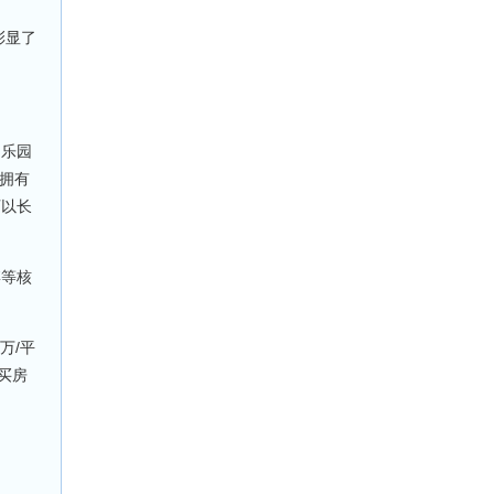
彰显了
习乐园
拥有
可以长
博等核
万/平
可买房