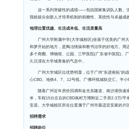
这一系列突破性的成绩——包括国家集训队人数、清
我校拔尖创新人才培养机制的前瞻性、系统性与卓越成
地理位置优越、生活成本低、生活质量高
广州大学附属中学(大学城校区)坐落于优美的广州大
和梦开始的地方，是陶冶情操和教书治学的好地方。周
多个商圈、博物馆、公园、三甲医院(广东省中医院)、
久沉浸在大学城青春的气息中。
广州大学城区位优势明显，位于广州“东进南拓”的战
心CBD。地铁4、7、12号线、广佛环线城轨交汇。半
随着广州近年房价回调和金光东隧道、南沙港快速南村收
米，车程15分左右的CBD南村万博附近二手房2-3万/平
安居。大学城校区所在位置属于广州市最适宜安家的片
招聘需求
招聘岗位