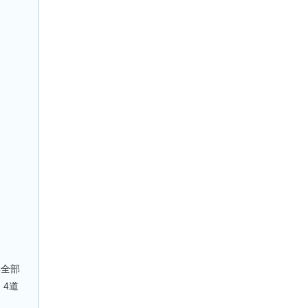
学全部
，4道