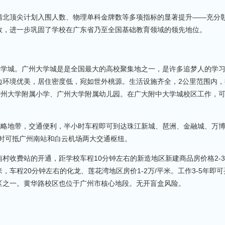
北顶尖计划入围人数、物理单科金牌数等多项指标的显著提升——充分
效，进一步巩固了学校在广东省乃至全国基础教育领域的领先地位。
学城。广州大学城是是全国最大的高校聚集地之一，是许多追梦人的学
边环境优美，居住密度低，宛如世外桃源。生活设施齐全，2公里范围内，
广州大学附属小学、广州大学附属幼儿园。在广大附中大学城校区工作，
略地带，交通便利，半小时车程即可到达珠江新城、琶洲、金融城、万
小时可抵广州南站和白云机场两大交通枢纽。
费站的开通，距学校车程10分钟左右的新造地区新建商品房价格2-3
米，车程20分钟左右的化龙、莲花湾地区房价1-2万/平米。工作3-5年即
区之一。黄华路校区也位于广州市核心地段。无开盲盒风险。