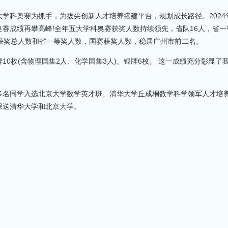
科奥赛为抓手，为拔尖创新人才培养搭建平台，规划成长路径。2024
赛成绩再攀高峰!全年五大学科奥赛获奖人数持续领先，省队16人，省一
次。获奖总人数和省一等奖人数，国赛获奖人数，稳居广州市前二名。
枚(含物理国集2人、化学国集3人)、银牌6枚。 这一成绩充分彰显了
名同学入选北京大学数学英才班、清华大学丘成桐数学科学领军人才培
保送清华大学和北京大学。