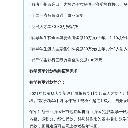
l 解决广州市户口、为教师子女提供一流受教育机会、享
l 全国一流薪资待遇、事业编制
l 突出人才享30-50万安家费
l 辅导学生获全国奥赛金牌奖励10万元(去年共计10枚金
l 辅导学生进入国家集训队奖励30万元(去年共计5人进
l 辅导学生获得国际奥赛金牌奖励100万元
数学领军计划教练招聘需求
数学领军计划简介：
2021年起清华大学新设丘成桐数学科学领军人才培养计划
段。“数学领军计划”每年招生规模不超过100人。自开
领军计划专业测试环节包括学科能力测试(包括数学一试
内容、微积分、线性代数、群与群作用的基本概念;数学
代数，题目难度可在网上参考往年试题。