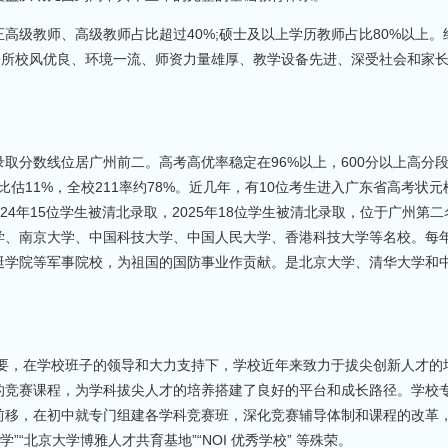
级教师、高级教师占比超过40%;硕士及以上学历教师占比80%以上。
一所校风优良、环境一流、师资力量雄厚、教学设备先进、深受社会和家
分数线位居广州前二。高考高优率稳定在96%以上，600分以上高分
占比估11%，全校211率约78%。近几年，有10位考生进入广东省高考状元
24年15位学生被清北录取，2025年18位学生被清北录取，位于广州第二
学、南京大学、中国科技大学、中国人民大学、香港科技大学等名校。每
艇学院等军事院校，为祖国的国防事业作贡献。是北京大学、清华大学和
需要，在学校班子的领导和大力支持下，学校近年来致力于拔尖创新人才的
的竞赛课程，为学科拔尖人才的培养搭建了良好的平台和成长路径。学校
前移，在初中就专门组建各学科竞赛班，深化竞赛辅导体制和课程的改革
“北京大学博雅人才共育基地”“NOI 优秀学校” 等殊荣。