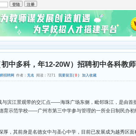
初中多科，年12-20W）招聘初中各科教师
师招聘网
作者：
无名
阅读：
7271
我要留言(
0
)
加入收藏
线与滨江景观带的交汇点——海珠广场东侧，毗邻珠江，是由首批
省德育示范学校——广州市第三中学参与管理的一所全日制民办初
化深厚，其前身是名德女中与圣心中学，目前已发展成为越秀区面