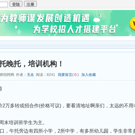
托晚托，培训机构！
西教师招聘网 作者：
无名
阅读：
8241
我要留言(
0
)
加入收藏
源
价2万多转或招合作(价格可议)，要看清地址啊亲们，太远的不用
以周末培训班学生为主。
字路口，午托旁边有四所小学，2所中学，有多所幼儿园，学生非常