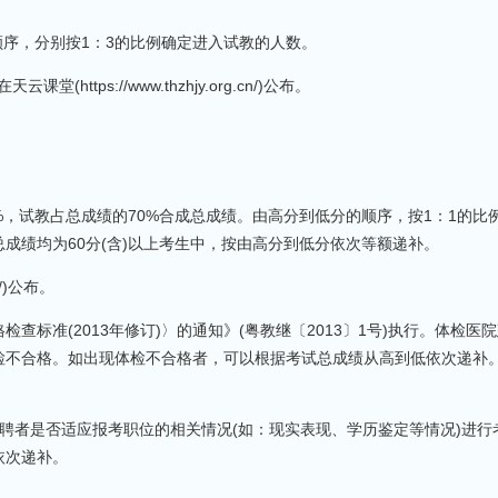
顺序，分别按1：3的比例确定进入试教的人数。
ttps://www.thzhjy.org.cn/)公布。
0%，试教占总成绩的70%合成总成绩。由高分到低分的顺序，按1：1的比
成绩均为60分(含)以上考生中，按由高分到低分依次等额递补。
n/)公布。
标准(2013年修订)〉的通知》(粤教继〔2013〕1号)执行。体检医
检不合格。如出现体检不合格者，可以根据考试总成绩从高到低依次递补
应聘者是否适应报考职位的相关情况(如：现实表现、学历鉴定等情况)进行
依次递补。