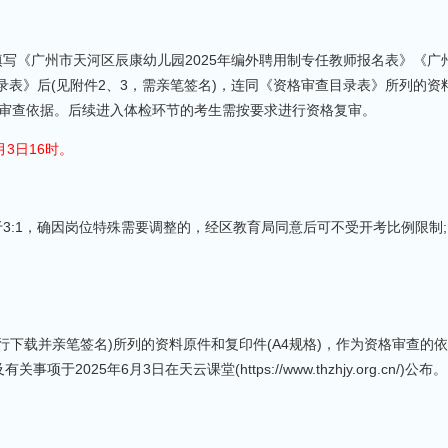
填写《广州市天河区辰康幼儿园2025年编外聘用制专任教师报名表》《广
录表》后(见附件2、3，需亲笔签名)，连同《资格审查目录表》所列的资
名和资格审查依据。后续进入体检环节的考生需按要求进行资格复审。
月3日16时。
3:1，确因岗位特殊需要调整的，经区教育局同意后可不受开考比例限制;
下载并亲笔签名)所列的资料原件和复印件(A4规格)，作为资格审查的
25年6月3日在天云课堂(https://www.thzhjy.org.cn/)公布。