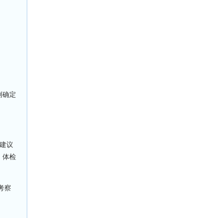
例确定
院建议
。体检
考察