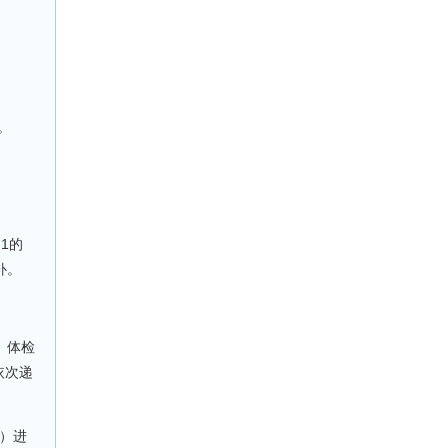
。
1的
补。
。体检
依次递
）进