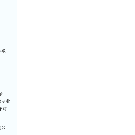
手续，
录
（毕业
不可
假的，