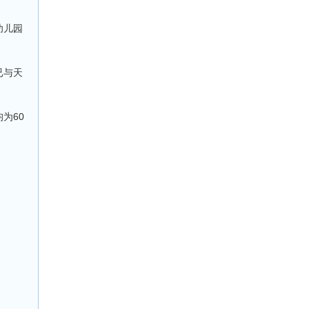
幼儿园
已与天
为60