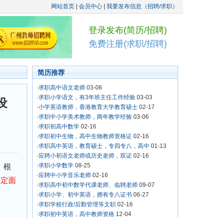
网站首页
|
会员中心
|
我要发布信息（招聘/求职）
登录发布(简历/招聘)
免费注册(求职/招聘)
简历推荐
·
求职高中语文老师
03-06
·
求职小学语文，有3年班主任工作经验
03-03
设
·
小学英语教师，香港教育大学教育硕士
02-17
·
求职中小学美术教师，两年教学经验
03-06
·
求职初高中数学
02-16
·
求职初中生物，高中生物教师资格证
02-16
·
求职高中英语，教育硕士，专四专八，高中
01-13
·
应聘小初语文老师或历史老师，双证
02-16
·
求职小学数学
08-25
，根
·
应聘中小学音乐老师
02-16
决定面
·
求职高中初中数学代课老师、临聘老师
09-07
·
求职小学、初中英语，拥有专八证书
06-27
·
求职学校行政/后勤管理等文职
02-16
·
求职初中英语，高中教师资格
12-04