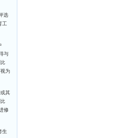
评选
育工
中
得与
学比
可视为
局或其
类比
进修
考生