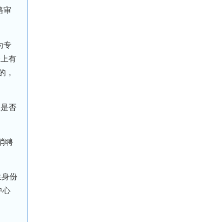
格审
为专
表上有
的，
查是否
消聘
生身份
中心