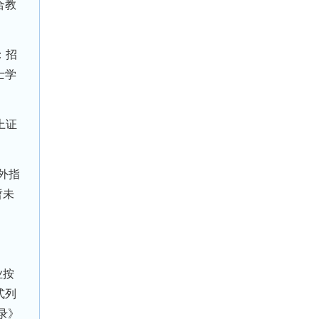
合教
：招
士学
上证
外指
暂未
业按
式列
录》