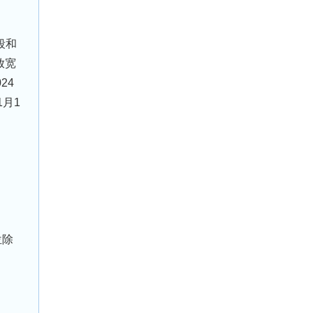
段和
放宽
24
月1
位除