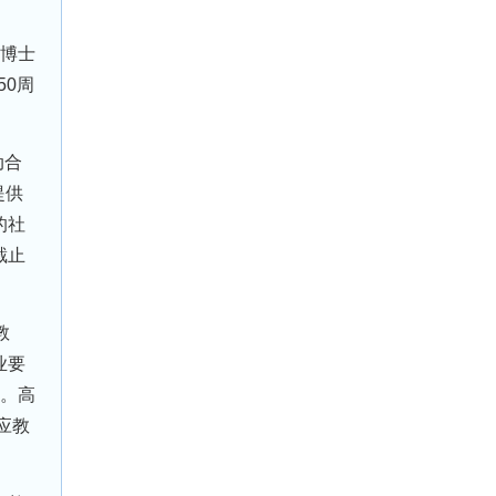
;博士
50周
动合
提供
的社
截止
教
业要
)。高
应教