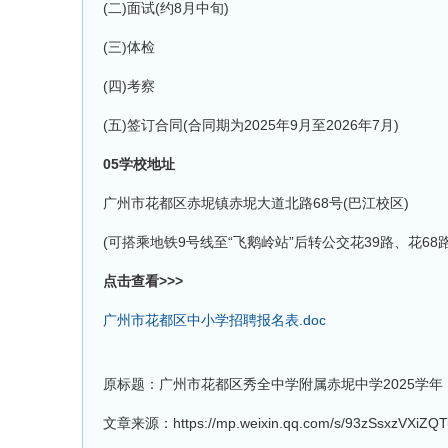
(二)面试(约8月中旬)
(三)体检
(四)考察
(五)签订合同(合同期为2025年9月至2026年7月)
05学校地址
广州市花都区赤坭镇赤坭大道北路68号(巴江校区)
(可搭乘地铁9号线至“飞鹅岭站”后转公交花39路、花68路
点击查看>>>
广州市花都区中小学招聘报名表.doc
原标题：广州市花都区秀全中学附属赤坭中学2025学
文章来源：https://mp.weixin.qq.com/s/93zSsxzVXiZQ